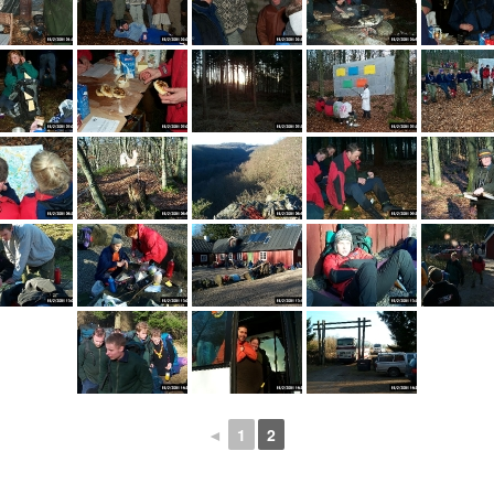
◄
1
2