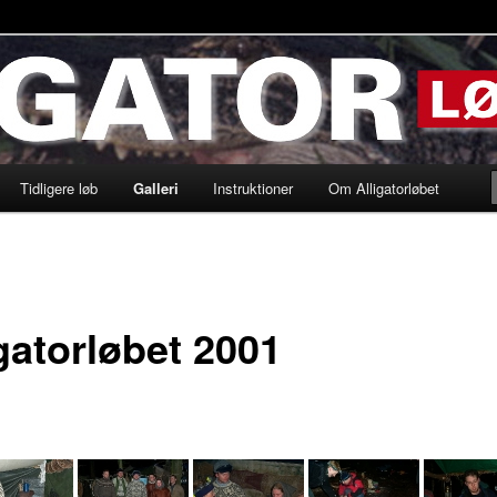
løbet
Tidligere løb
Galleri
Instruktioner
Om Alligatorløbet
gatorløbet 2001