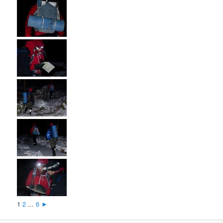
1
2
...
6
►