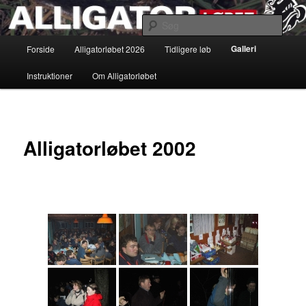
Fortsæt
Dette er en tekst
til
Søg
primært
Hovedmenu
Galleri
Forside
Alligatorløbet 2026
Tidligere løb
indhold
DDS Alligatorløbet
Instruktioner
Om Alligatorløbet
Alligatorløbet 2002