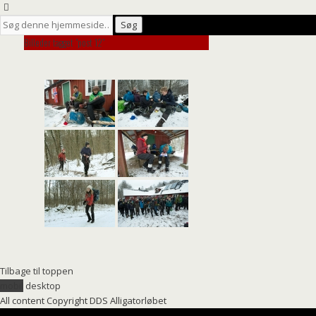
Billeder tagget "post 12"
Tilbage til toppen
mobil
desktop
All content Copyright DDS Alligatorløbet