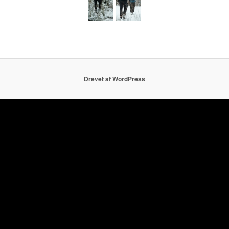
Drevet af WordPress