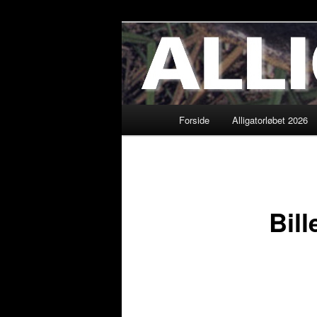
Fortsæt
Dette er en tekst
til
primært
DDS Alligator
indhold
Hovedmenu
Forside
Alligatorløbet 2026
Bil