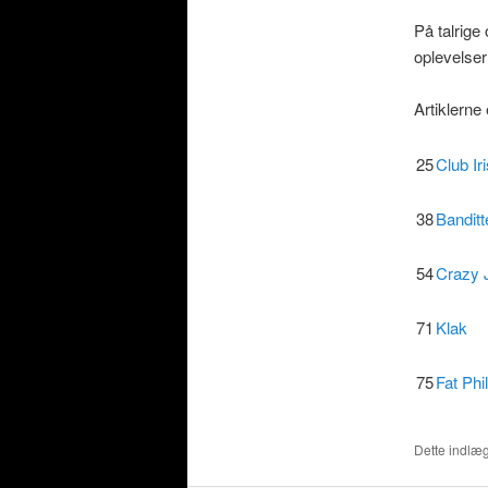
På talrige
oplevelser
Artiklerne
25
Club Ir
38
Banditt
54
Crazy 
71
Klak
75
Fat Phil
Dette indlæg