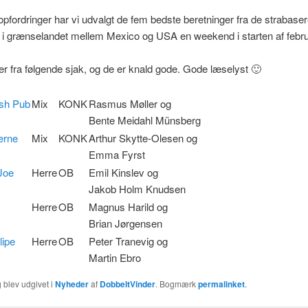
 opfordringer har vi udvalgt de fem bedste beretninger fra de strabase
 i grænselandet mellem Mexico og USA en weekend i starten af febru
 er fra følgende sjak, og de er knald gode. Gode læselyst 🙂
ish Pub
Mix
KONK
Rasmus Møller og
Bente Meidahl Münsberg
erne
Mix
KONK
Arthur Skytte-Olesen og
Emma Fyrst
Joe
Herre
OB
Emil Kinslev og
Jakob Holm Knudsen
Herre
OB
Magnus Harild og
Brian Jørgensen
lipe
Herre
OB
Peter Tranevig og
Martin Ebro
 blev udgivet i
Nyheder
af
DobbeltVinder
. Bogmærk
permalinket
.