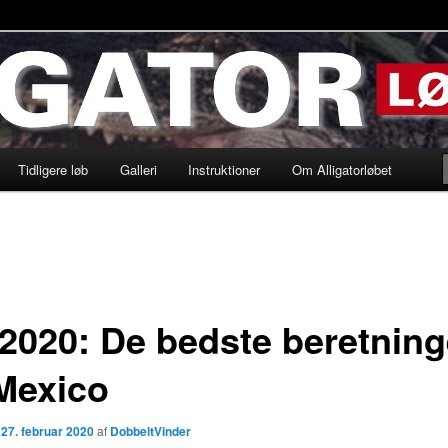
løbet
Tidligere løb
Galleri
Instruktioner
Om Alligatorløbet
i 2020: De bedste beretning
 Mexico
n
27. februar 2020
af
DobbeltVinder