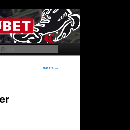
Søg
Næste
→
er