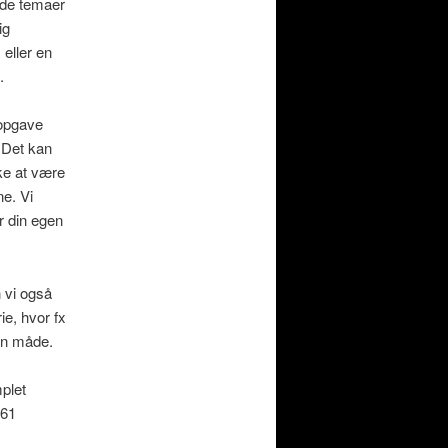
ende temaer
ig
 eller en
.
 opgave
. Det kan
ke at være
e. Vi
r din egen
n vi også
ie, hvor fx
en måde.
plet
 61