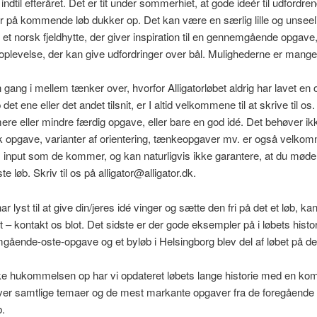
ndtil efteråret. Det er tit under sommerhiet, at gode ideér til udfordr
 på kommende løb dukker op. Det kan være en særlig lille og unseel
et norsk fjeldhytte, der giver inspiration til en gennemgående opgave,
 oplevelse, der kan give udfordringer over bål. Mulighederne er mange
 gang i mellem tænker over, hvorfor Alligatorløbet aldrig har lavet en
et ene eller det andet tilsnit, er I altid velkommene til at skrive til os
re eller mindre færdig opgave, eller bare en god idé. Det behøver ik
k opgave, varianter af orientering, tænkeopgaver mv. er også velkomn
s input som de kommer, og kan naturligvis ikke garantere, at du møde
te løb. Skriv til os på
@rotagilla
kd.rotagilla
.
ar lyst til at give din/jeres idé vinger og sætte den fri på det et løb, ka
t – kontakt os blot. Det sidste er der gode eksempler på i løbets histor
ående-oste-opgave og et byløb i Helsingborg blev del af løbet på d
ske hukommelsen op har vi opdateret løbets lange historie med en kom
over samtlige temaer og de mest markante opgaver fra de foregående
b.