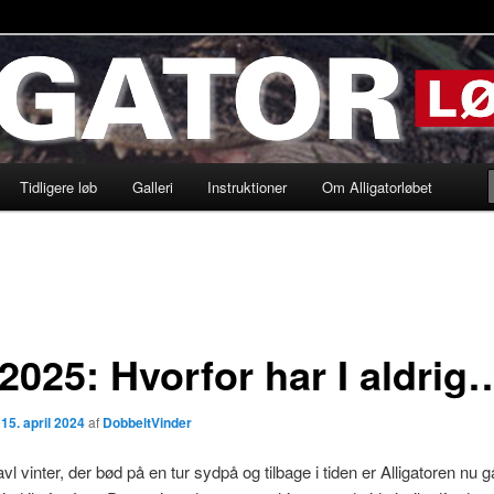
løbet
Tidligere løb
Galleri
Instruktioner
Om Alligatorløbet
 2025: Hvorfor har I aldri
n
15. april 2024
af
DobbeltVinder
avl vinter, der bød på en tur sydpå og tilbage i tiden er Alligatoren nu gå