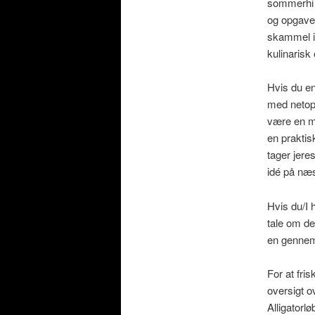
sommerhi i
og opgaver
skammel i 
kulinarisk
Hvis du en
med netop d
være en me
en praktis
tager jere
idé på næs
Hvis du/I h
tale om de
en gennemg
For at fri
oversigt 
Alligatorlø