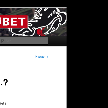
Søg
Næste
→
g…?
et i